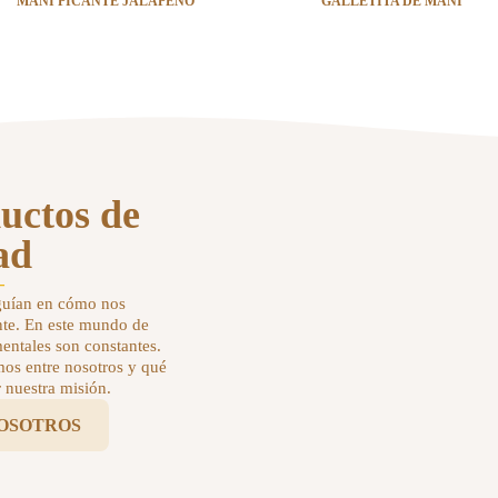
MANÍ PICANTE JALAPEÑO
GALLETITA DE MANÍ
uctos de
ad
-
guían en cómo nos
te. En este mundo de
entales son constantes.
mos entre nosotros y qué
 nuestra misión.
NOSOTROS